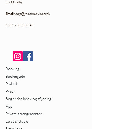
2500 Valby
Email:
yoga@yogamedvinger.dk
CVR nr.
39063247
Booking
Bookingside
Praktisk
Priser
Regler for book og aflysning
App
Private arrangementer
Lejet af studie
Firmayoga