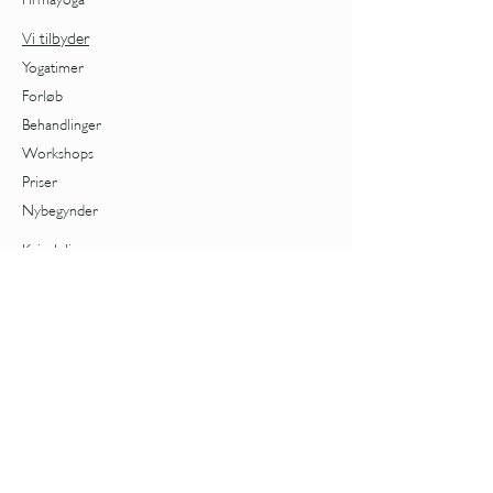
Vi tilbyder
Yogatimer
Forløb
Behandlinger
Workshops
Priser
Nybegynder
Kvindeliv
Cyklus
Overgangsalder
Foredrag om overgangsalder
Aldring
Stress
TRE - Rystning
Samtaler med Tiia
Enetimer