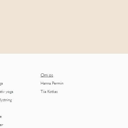
Om os
ga
Hanna Permin
ativ yoga
Tiia Kotkas
Rystning
e
er