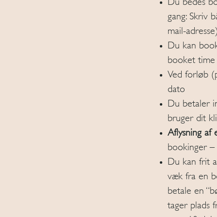
Du bedes bo
gang: Skriv 
mail-adresse
Du kan booke
booket time 
Ved forløb (
dato
Du betaler in
bruger dit kl
Aflysning af
bookinger – 
Du kan frit a
væk fra en bo
betale en “b
tager plads 