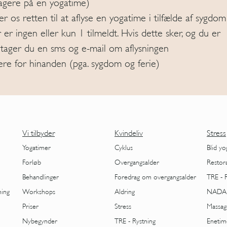
agere på en yogatime)
r os retten til at aflyse en yogatime i tilfælde af sygdom
r er ingen eller kun 1 tilmeldt. Hvis dette sker, og du er
dtager du en sms og e-mail om aflysningen
iere for hinanden (pga. sygdom og ferie)
Vi tilbyder
Kvindeliv
Stress
Yogatimer
Cyklus
Blid yo
Forløb
Overgangsalder
Restor
Behandlinger
Foredrag om overgangsalder
TRE - 
ning
Workshops
Aldring
NADA
Priser
Stress
Massag
Nybegynder
TRE - Rystning
Enetim