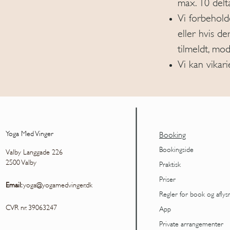
max. 10 delt
Vi forbeholde
eller hvis de
tilmeldt, mo
Vi kan vikar
Yoga Med Vinger
Booking
Bookingside
Valby Langgade 226
2500 Valby
Praktisk
Priser
Email:
yoga@yogamedvinger.dk
Regler for book og aflys
CVR nr. 39063247
App
Private arrangementer