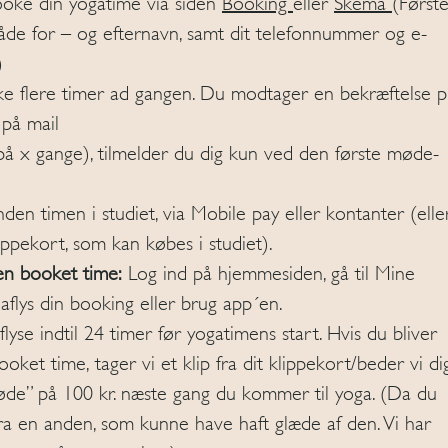
oke din yogatime via siden
Booking
eller
Skema
(Først
både for – og efternavn, samt dit telefonnummer og e-
)
 flere timer ad gangen. Du modtager en bekræftelse pr
på mail
på x gange), tilmelder du dig kun ved den første møde-
den timen i studiet, via Mobile pay eller kontanter (elle
ippekort, som kan købes i studiet).
 en booket time:
Log ind på hjemmesiden, gå til Mine
aflys din booking eller brug app´en.
flyse indtil 24 timer før yogatimens start. Hvis du bliver
oket time, tager vi et klip fra dit klippekort/beder vi di
øde” på 100 kr. næste gang du kommer til yoga. (Da du
fra en anden, som kunne have haft glæde af den. Vi har