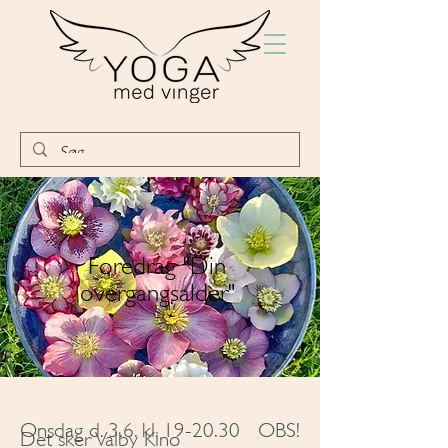
Foredrag "Din
overgangsalder"
Onsdag d. 3.6. kl. 19-20.30 OBS!
Det sker Valby Kino