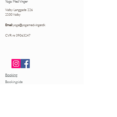
Yoga Med Vinger
Valby Langgade 226
2500 Valby
Email:
yoga@yogamedvinger.dk
CVR nr.
39063247
Booking
Bookingside
Praktisk
Priser
Regler for book og aflysning
App
Private arrangementer