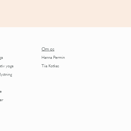
Om os
ga
Hanna Permin
ativ yoga
Tiia Kotkas
Rystning
e
er