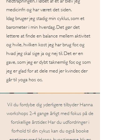
nedtrapningen. I løbet af et år blev jeg
medicinfri og har været det siden.
Idag bruger jeg stadig min cyklus, som et
barometer i min hverdag. Det gør det
lettere at finde en balance mellem aktivitet
og hvile, hvilken kost jeg har brug for, og
hvad jeg skal sige ja og nej til. Det er en
gave, som jeg er dybt taknemlig for, og som
jeg er glad for at dele med jer kvinder, der
går til yoga hos os.
Vil du fordybe dig yderligere tilbyder Hanna
workshops 2-4 gange årligt med fokus på de
forskellige årstider. Har du udfordringer i
forhold til din cykus kan du også booke
enetimer med Hanna, hvor timerne bliver