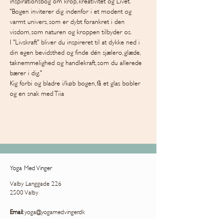
inspirationsbog om krop, kreativitet og Livet.
"Bogen inviterer dig indenfor i et modent og 
varmt univers, som er dybt forankret i den 
visdom, som naturen og kroppen tilbyder os.

I "Livskraft" bliver du inspireret til at dykke ned i 
din egen bevidsthed og finde dén sjælero, glæde, 
taknemmelighed og handlekraft, som du allerede 
bærer i dig."
Kig forbi og bladre i/køb bogen, få et glas bobler 
og en snak med Tiia
Yoga Med Vinger
Valby Langgade 226
2500 Valby
Email:
yoga@yogamedvinger.dk