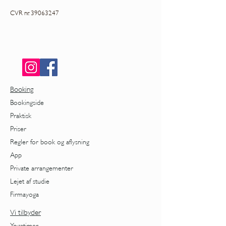
CVR nr.
39063247
Booking
Bookingside
Praktisk
Priser
Regler for book og aflysning
App
Private arrangementer
Lejet af studie
Firmayoga
Vi tilbyder
Yogatimer