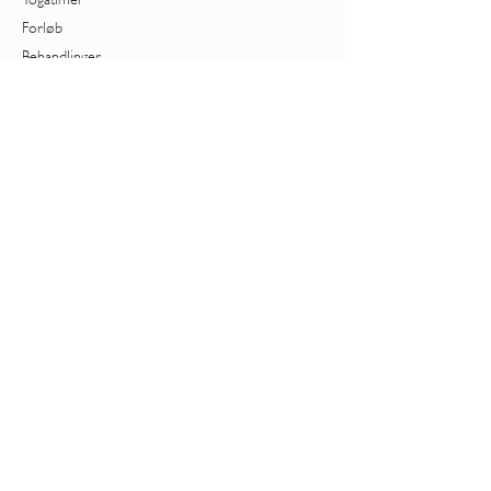
Forløb
Behandlinger
Workshops
Priser
Nybegynder
Kvindeliv
Cyklus
Overgangsalder
Foredrag om overgangsalder
Aldring
Stress
TRE - Rystning
Samtaler med Tiia
Enetimer
Stress