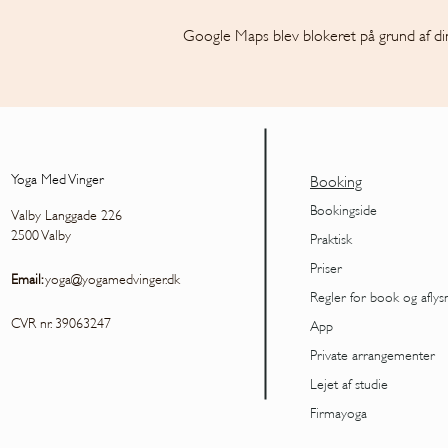
Google Maps blev blokeret på grund af dine
Yoga Med Vinger
Booking
Bookingside
Valby Langgade 226
2500 Valby
Praktisk
Priser
Email:
yoga@yogamedvinger.dk
Regler for book og aflys
CVR nr. 39063247
App
Private arrangementer
Lejet af studie
Firmayoga