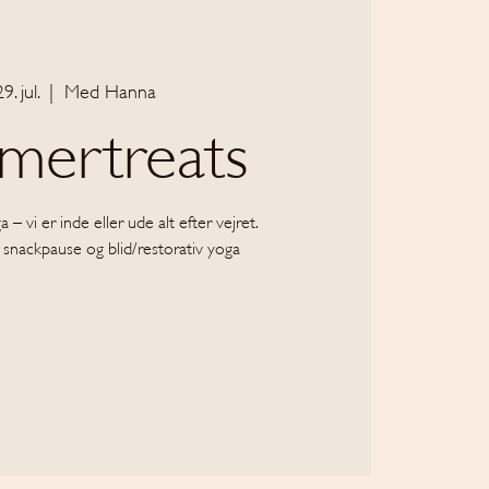
29. jul.
  |  
Med Hanna
mertreats
– vi er inde eller ude alt efter vejret.