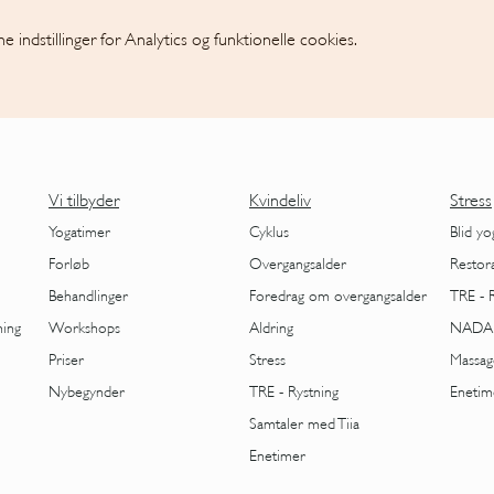
 indstillinger for Analytics og funktionelle cookies.
Vi tilbyder
Kvindeliv
Stress
Yogatimer
Cyklus
Blid yo
Forløb
Overgangsalder
Restor
Behandlinger
Foredrag om overgangsalder
TRE - 
ning
Workshops
Aldring
NADA
Priser
Stress
Massag
Nybegynder
TRE - Rystning
Enetim
Samtaler med Tiia
Enetimer