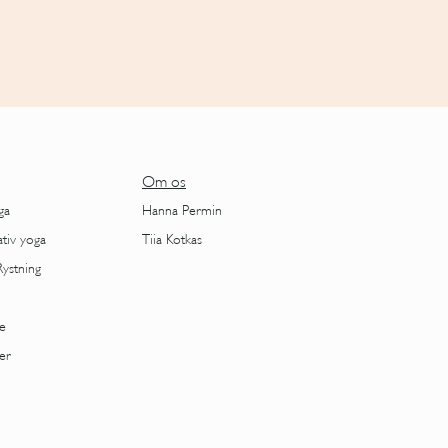
Om os
ga
Hanna Permin
ativ yoga
Tiia Kotkas
Rystning
e
er