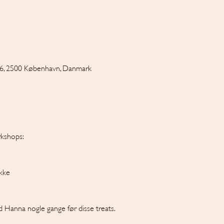
6, 2500 København, Danmark
rkshops:
akke
d Hanna nogle gange før disse treats.