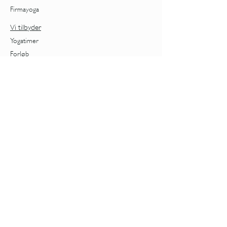
Firmayoga
Vi tilbyder
Yogatimer
Forløb
Behandlinger
Workshops
Priser
Nybegynder
Kvindeliv
Cyklus
Overgangsalder
Foredrag om overgangsalder
Aldring
Stress
TRE - Rystning
Samtaler med Tiia