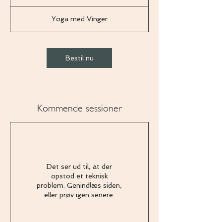
1
5
Yoga med Vinger
m
i
n
Bestil nu
Kommende sessioner
Det ser ud til, at der
opstod et teknisk
problem. Genindlæs siden,
eller prøv igen senere.