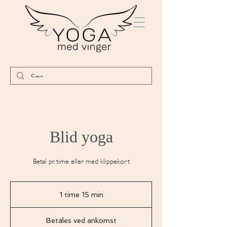
Blid yoga
Betal pr. time eller med klippekort
1 time 15 min
1
t
Betales
i
ved
Betales ved ankomst
ankomst
m