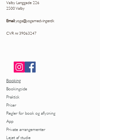
Valby Langgade 226
2500 Valby
Email:
yoga@yogamedvinger.dk
CVR nr.
39063247
Booking
Bookingside
Praktisk
Priser
Regler for book og aflysning
App
Private arrangementer
Lejet af studie