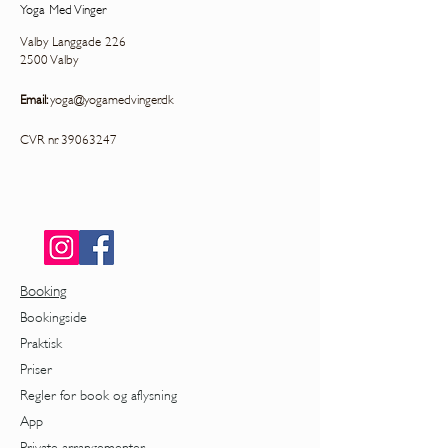
Yoga Med Vinger
Valby Langgade 226
2500 Valby
Email:
yoga@yogamedvinger.dk
CVR nr.
39063247
Booking
Bookingside
Praktisk
Priser
Regler for book og aflysning
App
Private arrangementer