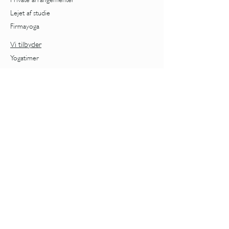
Lejet af studie
Firmayoga
Vi tilbyder
Yogatimer
Forløb
Behandlinger
Workshops
Priser
Nybegynder
Kvindeliv
Cyklus
Overgangsalder
Foredrag om overgangsalder
Aldring
Stress
TRE - Rystning