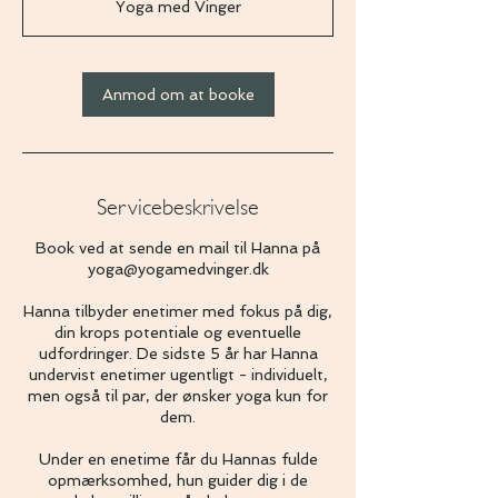
Yoga med Vinger
m
1
5
m
Anmod om at booke
i
n
Servicebeskrivelse
Book ved at sende en mail til Hanna på
yoga@yogamedvinger.dk
Hanna tilbyder enetimer med fokus på dig,
din krops potentiale og eventuelle
udfordringer. De sidste 5 år har Hanna
undervist enetimer ugentligt - individuelt,
men også til par, der ønsker yoga kun for
dem.
Under en enetime får du Hannas fulde
opmærksomhed, hun guider dig i de