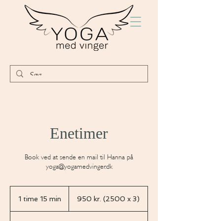
Enetimer
Book ved at sende en mail til Hanna på
yoga@yogamedvinger.dk
950
kr.
1 time 15 min
1
950 kr. (2500 x 3)
(2500
x
t
3)
i