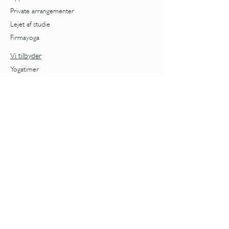
Private arrangementer
Lejet af studie
Firmayoga
Vi tilbyder
Yogatimer
Forløb
Behandlinger
Workshops
Priser
Nybegynder
Kvindeliv
Cyklus
Overgangsalder
Foredrag om overgangsalder
Aldring
Stress