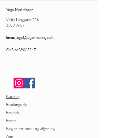
Yoga Med Vinger
Valby Langgade 226
2500 Valby
Email:
yoga@yogamedvinger.dk
CVR nr.
39063247
Booking
Bookingside
Praktisk
Priser
Regler for book og aflysning
App