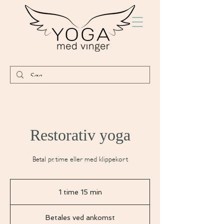
Restorativ yoga
Betal pr. time eller med klippekort
1 time 15 min
1
t
Betales
i
ved
Betales ved ankomst
ankomst
m