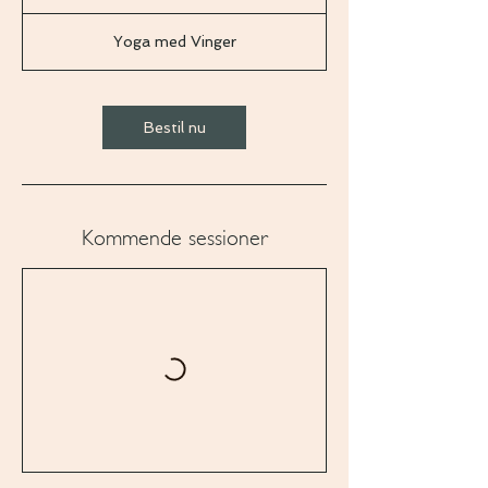
1
5
Yoga med Vinger
m
i
n
Bestil nu
Kommende sessioner