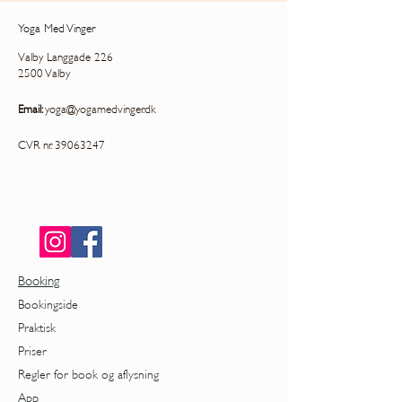
Yoga Med Vinger
Valby Langgade 226
2500 Valby
Email:
yoga@yogamedvinger.dk
CVR nr.
39063247
Booking
Bookingside
Praktisk
Priser
Regler for book og aflysning
App