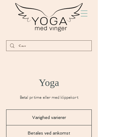
Yoga
Betal pr. time eller med klippekort
Varighed varierer
V
a
Betales
r
ved
Betales ved ankomst
ankomst
i