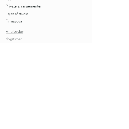
Private arrangementer
Lejet af studie
Firmayoga
Vi tilbyder
Yogatimer
Forløb
Behandlinger
Workshops
Priser
Nybegynder
Kvindeliv
Cyklus
Overgangsalder
Foredrag om overgangsalder
Aldring
Stress