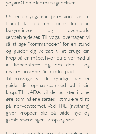
yogamåtten eller massagebriksen.
Under en yogatime (eller vores andre
tilbud) får du en pause fra dine
bekymringer og eventuelle
selvbebrejdelser. Til yoga overtager vi
så at sige "kommandoen" for en stund
og guider dig verbalt til at bruge din
krop på en måde, hvor du bliver nød til
at koncentrere dig om den - og
myldertankerne får mindre plads.
Til massage vil de kyndige hænder
guide din opmærksomhed ud i din
krop. Til NADA vil de punkter i dine
øre, som nålene sættes i, stimulere til ro
på nervesystemet. Ved TRE (rystning)
giver kroppen slip på både nye og
gamle spændinger i krop og sind.
I disse pauser fra uro vil du opleve at