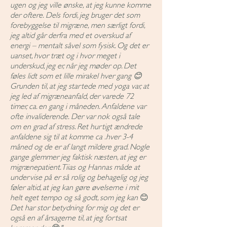
ugen og jeg ville ønske, at jeg kunne komme
der oftere. Dels fordi, jeg bruger det som
forebyggelse til migræne, men særligt fordi,
jeg altid går derfra med et overskud af
energi – mentalt såvel som fysisk. Og det er
uanset, hvor træt og i hvor meget i
underskud, jeg er, når jeg møder op. Det
føles lidt som et lille mirakel hver gang 😊
Grunden til, at jeg startede med yoga var, at
jeg led af migræneanfald, der varede 72
timer, ca. en gang i måneden. Anfaldene var
ofte invaliderende. Der var nok også tale
om en grad af stress. Ret hurtigt ændrede
anfaldene sig til at komme ca .hver 3-4
måned og de er af langt mildere grad. Nogle
gange glemmer jeg faktisk næsten, at jeg er
migrænepatient. Tiias og Hannas måde at
undervise på er så rolig og behagelig og jeg
føler altid, at jeg kan gøre øvelserne i mit
helt eget tempo og så godt, som jeg kan
😊
Det har stor betydning for mig og det er
også en af årsagerne til, at jeg fortsat
kommer der
😊
"