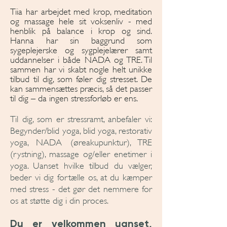
Tiia har arbejdet med krop, meditation
og massage hele sit voksenliv - med
henblik på balance i krop og sind.
Hanna har sin baggrund som
sygeplejerske og sygplejelærer samt
uddannelser i både NADA og TRE. Til
sammen har vi skabt nogle helt unikke
tilbud til dig, som føler dig stresset. De
kan sammensættes præcis, så det passer
til dig – da ingen stressforløb er ens.
Til dig, som er stressramt, anbefaler vi:
Begynder/blid yoga, blid yoga, restorativ
yoga, NADA (øreakupunktur), TRE
(rystning), massage og/eller enetimer i
yoga. Uanset hvilke tilbud du vælger,
beder vi dig fortælle os, at du kæmper
med stress - det gør det ne
mmere for
os at støtte dig i din proces.
Du er velkommen uanset,