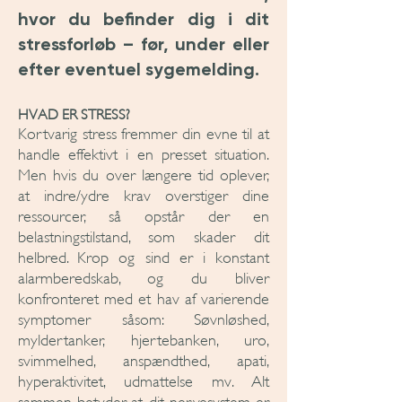
hvor du befinder dig i dit
stressforløb – før, under eller
efter eventuel sygemelding.
HVAD ER STRESS?
Kortvarig stress fremmer din evne til at
handle effektivt i en presset situation.
Men hvis du over længere tid oplever,
at indre/ydre krav overstiger dine
ressourcer, så opstår der en
belastningstilstand, som skader dit
helbred. Krop og sind er i konstant
alarmberedskab, og du bliver
konfronteret med et hav af varierende
symptomer såsom: Søvnløshed,
myldertanker, hjertebanken, uro,
svimmelhed, anspændthed, apati,
hyperaktivitet, udmattelse mv. Alt
sammen betyder, at dit nervesystem er