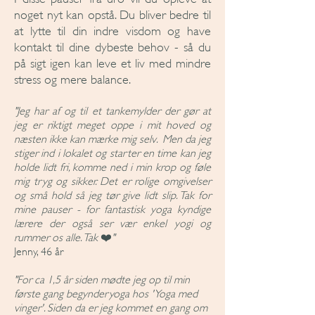
noget nyt kan opstå. Du bliver bedre til
at lytte til din indre visdom og have
kontakt til dine dybeste behov - så du
på sigt igen kan leve et liv med mindre
stress og mere balance.
​"Jeg har af og til et tankemylder der gør at
jeg er riktigt meget oppe i mit hoved og
næsten ikke kan mærke mig selv. Men da jeg
stiger ind i lokalet og starter en time kan jeg
holde lidt fri, komme ned i min krop og føle
mig tryg og sikker. Det er rolige omgivelser
og små hold så jeg tør give lidt slip. Tak for
mine pauser - for fantastisk yoga kyndige
lærere der også ser vær enkel yogi og
rummer os alle. Tak
❤️
"
Jenny, 46 år
"For ca 1,5 år siden mødte jeg op til min
første gang begynderyoga hos 'Yoga med
vinger'. Siden da er jeg kommet en gang om